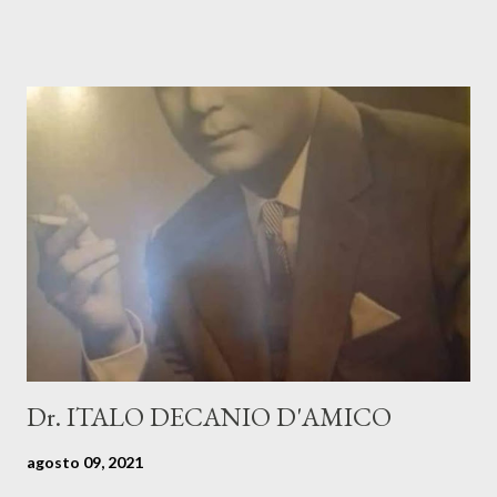
pluma nos hace viajar, nuevamente, a través del tiempo,
mezclando pasado y presente divinamente. //////////////////////////////
////////////////////////////////////////////////////////////// *AGUAS ABAJO, POR
EL RÍO...* *Dra. Aurora Díaz de Sánchez* Eran los años de la
hermosísima década de los setenta del siglo pasado, plena de
acontecimientos que llenaban nuestras vidas con el diario
quehacer. Ya estábamos en Barinas, en el piedemonte, en la casa
construida entre el farallón nevado de la montaña y la sabanita
verde, poblada de palmas yaguas que nos conducían por un
caminito familiar hasta el rio… Aguas templadas, con el “yelo”
que bajaba del ce...
Dr. ITALO DECANIO D'AMICO
agosto 09, 2021