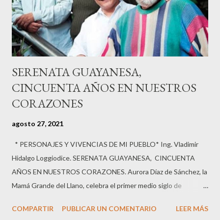
SERENATA GUAYANESA,
CINCUENTA AÑOS EN NUESTROS
CORAZONES
agosto 27, 2021
* PERSONAJES Y VIVENCIAS DE MI PUEBLO* Ing. Vladimir
Hidalgo Loggiodice. SERENATA GUAYANESA, CINCUENTA
AÑOS EN NUESTROS CORAZONES. Aurora Díaz de Sánchez, la
Mamá Grande del Llano, celebra el primer medio siglo de
Serenata Guayanesa con un paseo de recuerdos personales
COMPARTIR
PUBLICAR UN COMENTARIO
LEER MÁS
desde los inicios de la inmortal agrupación vocal. Su exquisita